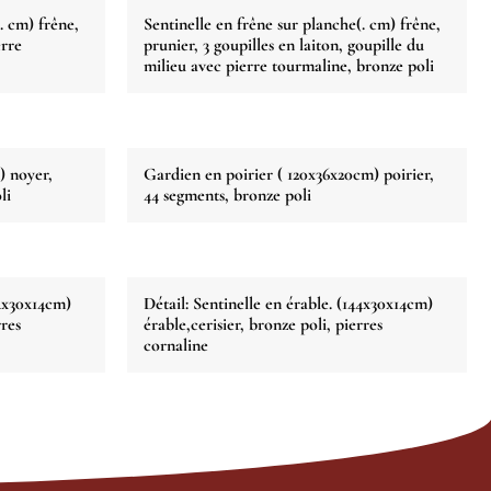
. cm) frêne,
Sentinelle en frêne sur planche(. cm) frêne,
erre
prunier, 3 goupilles en laiton, goupille du
milieu avec pierre tourmaline, bronze poli
) noyer,
Gardien en poirier ( 120x36x20cm) poirier,
li
44 segments, bronze poli
44x30x14cm)
Détail: Sentinelle en érable. (144x30x14cm)
rres
érable,cerisier, bronze poli, pierres
cornaline