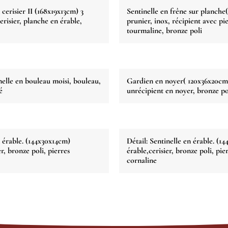
 cerisier II (168x19x13cm) 3
Sentinelle en frêne sur planche(
erisier, planche en érable,
prunier, inox, récipient avec pi
tourmaline, bronze poli
nelle en bouleau moisi, bouleau,
Gardien en noyer( 120x36x20cm
é
unrécipient en noyer, bronze po
n érable. (144x30x14cm)
Détail: Sentinelle en érable. (1
er, bronze poli, pierres
érable,cerisier, bronze poli, pie
cornaline