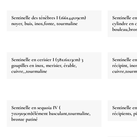
Sentinelle des ténèbres I (166x44x19cm)
Sentinelle en
noyer, buis, inox,fonte, tourmaline
cylindre en c
bouleau,bron
Sentinelle en cerisier I (58x16x13cm) 3
Sentinelle en
goupilles en inox, merisier, érable,
récipint, ino
cuivre,,tourmaline
cuivre,tourm
Sentinelle en sequoia IV (
Sentinelle e
71x19x9cm)élément basculant,tourmaline,
récipients, 
bronze patiné