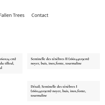
Fallen Trees
Contact
0x160x24 cm)
Sentinelle des ténèbres II (166x44x19cm)
u tilleul,
noyer, buis, inox,fonte, tourmaline
ul
Détail; Sentinelle des ténèbres I
(166x44x19cm) noyer, buis, inox,fonte,
tourmaline