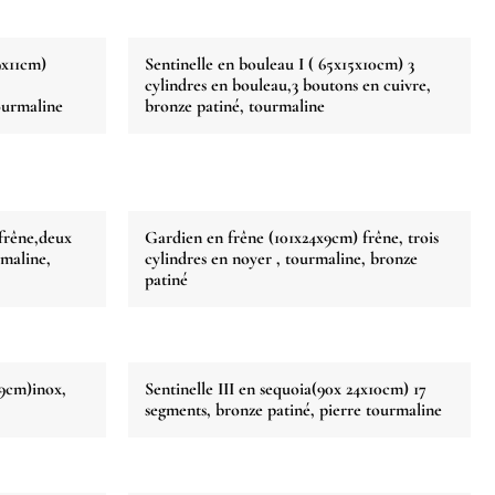
9x11cm)
Sentinelle en bouleau I ( 65x15x10cm) 3
cylindres en bouleau,3 boutons en cuivre,
ourmaline
bronze patiné, tourmaline
frêne,deux
Gardien en frêne (101x24x9cm) frêne, trois
rmaline,
cylindres en noyer , tourmaline, bronze
patiné
x9cm)inox,
Sentinelle III en sequoia(90x 24x10cm) 17
segments, bronze patiné, pierre tourmaline