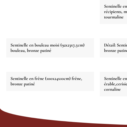
Sentinelle en
récipients, m
tourmaline
Sentinelle en bouleau moisi (92x23x7,5cm)
Détail: Senti
bouleau, bronze patiné
bronze patin
Sentinelle en frêne (100x24x10cm) frêne,
Sentinelle e
bronze patiné
érable,cerisi
cornaline