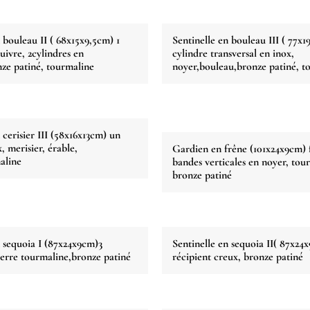
 bouleau II ( 68x15x9,5cm) 1
Sentinelle en bouleau III ( 77x1
uivre, 2cylindres en
cylindre transversal en inox,
ze patiné, tourmaline
noyer,bouleau,bronze patiné, t
 cerisier III (58x16x13cm) un
x, merisier, érable,
Gardien en frêne (101x24x9cm) 
aline
bandes verticales en noyer, tou
bronze patiné
n sequoia I (87x24x9cm)3
Sentinelle en sequoia II( 87x24
pierre tourmaline,bronze patiné
récipient creux, bronze patiné